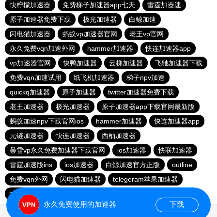
快柠檬加速器
免费梯子加速器app七天
雷霆加器速
原子加速器免费下载
极光加速器
白鲸加速
闪电猫加速器
蚂蚁vp加速器官网
老王vp官网
永久免费vqn加速外网
hammer加速器
快连加速器app
vp加速器官网
快鸭加速器
云梯加速器
飞驰加速器下载
免费vqn加速试用
纸飞机加速器
梯子npv加速
quickq加速器
原子加速器
twitter加速器免费下载
老王加速器
极光加速器
原子加速器app下载官网最新版
蚂蚁加速npv下载官网ios
hammer加速器
快连加速器app
元链加速器
快连加速器
西柚加速器
暴雪vp永久免费加速器下载官网
ios加速器
快联加速器
雷霆加速版ins
ios加速器
白鲸加速官方正版
outline
免费vqn外网
闪电猫加速器
telegeram苹果加速器
快连lets加速器
蜜蜂加速器
永久免费使用的加速器
下载