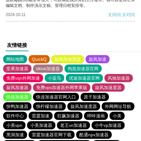
编辑文档、制作演示文稿、管理日程安排等。
2024-10-11
支持
[0]
反对
[0]
友情链接
网站地图
QuickQ
旋风加速度器
旋风加速
坚果加速器
tiktok加速器
狗急加速器官网
免费vqn外网加速
小蓝鸟
优途加速器官网
风驰加速器
旋风加速器
免费vps加速器外网苹果版
旋风加速度器
快连加速器
快连加速器官网入口
原子加速器
快鸭加速器
快柠檬加速器
旋风加速度器
外网网址导航
软件中心
雷霆加速
狂飙加速器
哔咔漫画
小美
小美vpn
小美加速器
老王vn加速器
小牛vp加速器
黑洞加速
雷霆加速器官网下载
酷通npv加速器