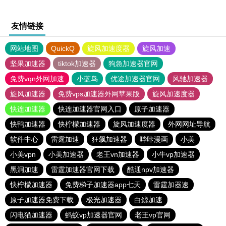
友情链接
网站地图
QuickQ
旋风加速度器
旋风加速
坚果加速器
tiktok加速器
狗急加速器官网
免费vqn外网加速
小蓝鸟
优途加速器官网
风驰加速器
旋风加速器
免费vps加速器外网苹果版
旋风加速度器
快连加速器
快连加速器官网入口
原子加速器
快鸭加速器
快柠檬加速器
旋风加速度器
外网网址导航
软件中心
雷霆加速
狂飙加速器
哔咔漫画
小美
小美vpn
小美加速器
老王vn加速器
小牛vp加速器
黑洞加速
雷霆加速器官网下载
酷通npv加速器
快柠檬加速器
免费梯子加速器app七天
雷霆加器速
原子加速器免费下载
极光加速器
白鲸加速
闪电猫加速器
蚂蚁vp加速器官网
老王vp官网