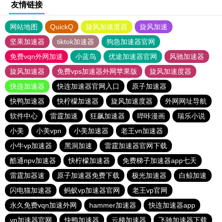
友情链接
网站地图
QuickQ
旋风加速度器
旋风加速
坚果加速器
tiktok加速器
狗急加速器官网
免费vqn外网加速
小蓝鸟
优途加速器官网
风驰加速器
旋风加速器
免费vps加速器外网苹果版
旋风加速度器
快连加速器
快连加速器官网入口
原子加速器
快鸭加速器
快柠檬加速器
旋风加速度器
外网网址导航
软件中心
雷霆加速
狂飙加速器
哔咔漫画
瑞乐小说
小美
小美vpn
小美加速器
老王vn加速器
小牛vp加速器
黑洞加速
雷霆加速器官网下载
酷通npv加速器
快柠檬加速器
免费梯子加速器app七天
雷霆加器速
原子加速器免费下载
极光加速器
白鲸加速
闪电猫加速器
蚂蚁vp加速器官网
老王vp官网
永久免费vqn加速外网
hammer加速器
快连加速器app
vp加速器官网
快鸭加速器
云梯加速器
飞驰加速器下载