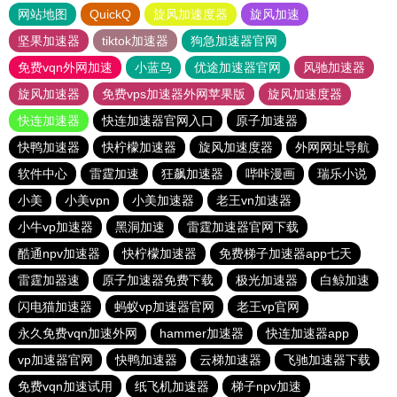
网站地图
QuickQ
旋风加速度器
旋风加速
坚果加速器
tiktok加速器
狗急加速器官网
免费vqn外网加速
小蓝鸟
优途加速器官网
风驰加速器
旋风加速器
免费vps加速器外网苹果版
旋风加速度器
快连加速器
快连加速器官网入口
原子加速器
快鸭加速器
快柠檬加速器
旋风加速度器
外网网址导航
软件中心
雷霆加速
狂飙加速器
哔咔漫画
瑞乐小说
小美
小美vpn
小美加速器
老王vn加速器
小牛vp加速器
黑洞加速
雷霆加速器官网下载
酷通npv加速器
快柠檬加速器
免费梯子加速器app七天
雷霆加器速
原子加速器免费下载
极光加速器
白鲸加速
闪电猫加速器
蚂蚁vp加速器官网
老王vp官网
永久免费vqn加速外网
hammer加速器
快连加速器app
vp加速器官网
快鸭加速器
云梯加速器
飞驰加速器下载
免费vqn加速试用
纸飞机加速器
梯子npv加速