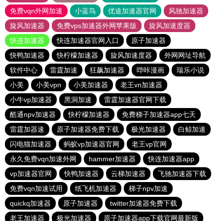
免费vqn外网加速
小蓝鸟
优途加速器官网
风驰加速器
旋风加速器
免费vps加速器外网苹果版
旋风加速度器
快连加速器
快连加速器官网入口
原子加速器
快鸭加速器
快柠檬加速器
旋风加速度器
外网网址导航
软件中心
雷霆加速
狂飙加速器
哔咔漫画
瑞乐小说
小美
小美vpn
小美加速器
老王vn加速器
小牛vp加速器
黑洞加速
雷霆加速器官网下载
酷通npv加速器
快柠檬加速器
免费梯子加速器app七天
雷霆加器速
原子加速器免费下载
极光加速器
白鲸加速
闪电猫加速器
蚂蚁vp加速器官网
老王vp官网
永久免费vqn加速外网
hammer加速器
快连加速器app
vp加速器官网
快鸭加速器
云梯加速器
飞驰加速器下载
免费vqn加速试用
纸飞机加速器
梯子npv加速
quickq加速器
原子加速器
twitter加速器免费下载
老王加速器
极光加速器
原子加速器app下载官网最新版