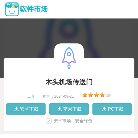
木头机场传送门
工具
|
时间：2024-09-21
|
安卓下载
苹果下载
PC下载
安卓市场，安全绿色