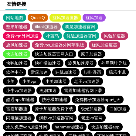
友情链接
网站地图
QuickQ
旋风加速度器
旋风加速
坚果加速器
tiktok加速器
狗急加速器官网
免费vqn外网加速
小蓝鸟
优途加速器官网
风驰加速器
旋风加速器
免费vps加速器外网苹果版
旋风加速度器
快连加速器
快连加速器官网入口
原子加速器
快鸭加速器
快柠檬加速器
旋风加速度器
外网网址导航
软件中心
雷霆加速
狂飙加速器
哔咔漫画
瑞乐小说
小美
小美vpn
小美加速器
老王vn加速器
小牛vp加速器
黑洞加速
雷霆加速器官网下载
酷通npv加速器
快柠檬加速器
免费梯子加速器app七天
雷霆加器速
原子加速器免费下载
极光加速器
白鲸加速
闪电猫加速器
蚂蚁vp加速器官网
老王vp官网
永久免费vqn加速外网
hammer加速器
快连加速器app