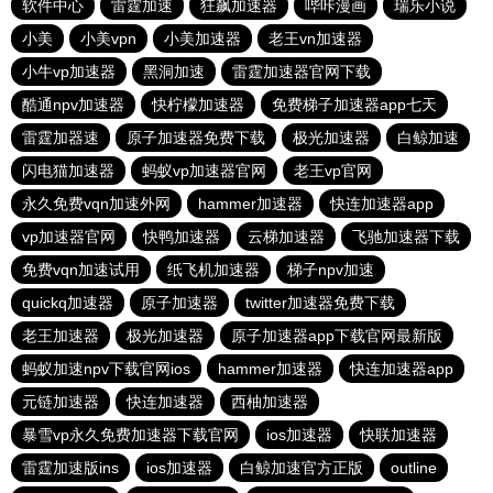
软件中心
雷霆加速
狂飙加速器
哔咔漫画
瑞乐小说
小美
小美vpn
小美加速器
老王vn加速器
小牛vp加速器
黑洞加速
雷霆加速器官网下载
酷通npv加速器
快柠檬加速器
免费梯子加速器app七天
雷霆加器速
原子加速器免费下载
极光加速器
白鲸加速
闪电猫加速器
蚂蚁vp加速器官网
老王vp官网
永久免费vqn加速外网
hammer加速器
快连加速器app
vp加速器官网
快鸭加速器
云梯加速器
飞驰加速器下载
免费vqn加速试用
纸飞机加速器
梯子npv加速
quickq加速器
原子加速器
twitter加速器免费下载
老王加速器
极光加速器
原子加速器app下载官网最新版
蚂蚁加速npv下载官网ios
hammer加速器
快连加速器app
元链加速器
快连加速器
西柚加速器
暴雪vp永久免费加速器下载官网
ios加速器
快联加速器
雷霆加速版ins
ios加速器
白鲸加速官方正版
outline