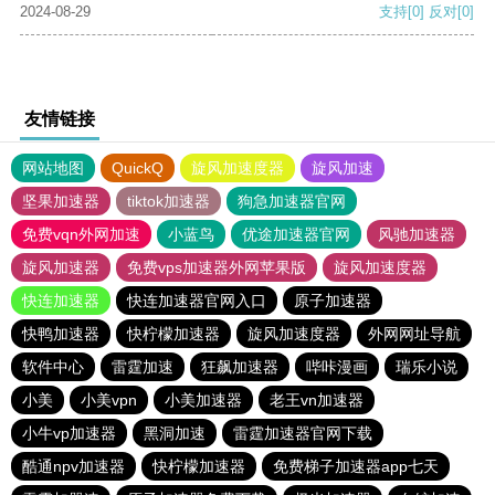
2024-08-29
支持
[0]
反对
[0]
友情链接
网站地图
QuickQ
旋风加速度器
旋风加速
坚果加速器
tiktok加速器
狗急加速器官网
免费vqn外网加速
小蓝鸟
优途加速器官网
风驰加速器
旋风加速器
免费vps加速器外网苹果版
旋风加速度器
快连加速器
快连加速器官网入口
原子加速器
快鸭加速器
快柠檬加速器
旋风加速度器
外网网址导航
软件中心
雷霆加速
狂飙加速器
哔咔漫画
瑞乐小说
小美
小美vpn
小美加速器
老王vn加速器
小牛vp加速器
黑洞加速
雷霆加速器官网下载
酷通npv加速器
快柠檬加速器
免费梯子加速器app七天