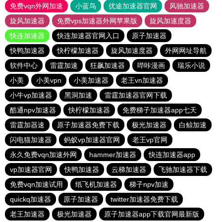
免费vqn外网加速
小蓝鸟
优途加速器官网
风驰加速器
旋风加速器
免费vps加速器外网苹果版
旋风加速度器
快连加速器
快连加速器官网入口
原子加速器
快鸭加速器
快柠檬加速器
旋风加速度器
外网网址导航
软件中心
雷霆加速
狂飙加速器
哔咔漫画
瑞乐小说
小美
小美vpn
小美加速器
老王vn加速器
小牛vp加速器
黑洞加速
雷霆加速器官网下载
酷通npv加速器
快柠檬加速器
免费梯子加速器app七天
雷霆加器速
原子加速器免费下载
极光加速器
白鲸加速
闪电猫加速器
蚂蚁vp加速器官网
老王vp官网
永久免费vqn加速外网
hammer加速器
快连加速器app
vp加速器官网
快鸭加速器
云梯加速器
飞驰加速器下载
免费vqn加速试用
纸飞机加速器
梯子npv加速
quickq加速器
原子加速器
twitter加速器免费下载
老王加速器
极光加速器
原子加速器app下载官网最新版