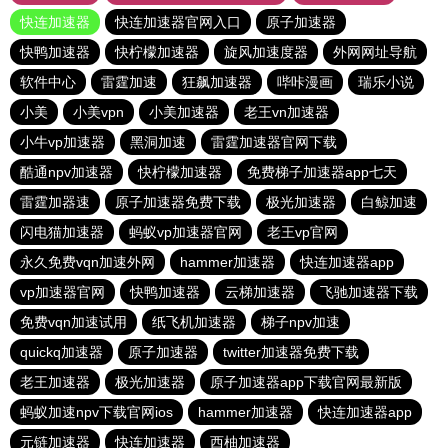
快连加速器
快连加速器官网入口
原子加速器
快鸭加速器
快柠檬加速器
旋风加速度器
外网网址导航
软件中心
雷霆加速
狂飙加速器
哔咔漫画
瑞乐小说
小美
小美vpn
小美加速器
老王vn加速器
小牛vp加速器
黑洞加速
雷霆加速器官网下载
酷通npv加速器
快柠檬加速器
免费梯子加速器app七天
雷霆加器速
原子加速器免费下载
极光加速器
白鲸加速
闪电猫加速器
蚂蚁vp加速器官网
老王vp官网
永久免费vqn加速外网
hammer加速器
快连加速器app
vp加速器官网
快鸭加速器
云梯加速器
飞驰加速器下载
免费vqn加速试用
纸飞机加速器
梯子npv加速
quickq加速器
原子加速器
twitter加速器免费下载
老王加速器
极光加速器
原子加速器app下载官网最新版
蚂蚁加速npv下载官网ios
hammer加速器
快连加速器app
元链加速器
快连加速器
西柚加速器