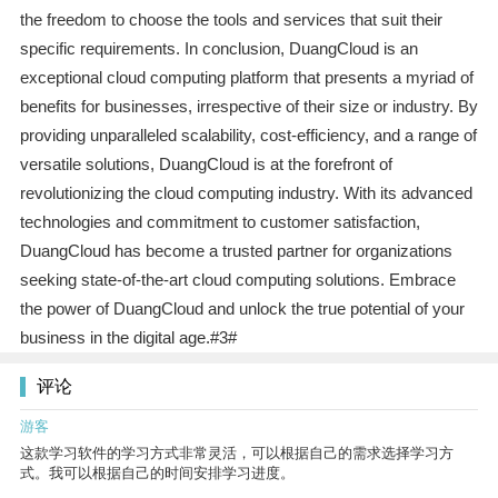
the freedom to choose the tools and services that suit their
specific requirements. In conclusion, DuangCloud is an
exceptional cloud computing platform that presents a myriad of
benefits for businesses, irrespective of their size or industry. By
providing unparalleled scalability, cost-efficiency, and a range of
versatile solutions, DuangCloud is at the forefront of
revolutionizing the cloud computing industry. With its advanced
technologies and commitment to customer satisfaction,
DuangCloud has become a trusted partner for organizations
seeking state-of-the-art cloud computing solutions. Embrace
the power of DuangCloud and unlock the true potential of your
business in the digital age.#3#
评论
游客
这款学习软件的学习方式非常灵活，可以根据自己的需求选择学习方
式。我可以根据自己的时间安排学习进度。