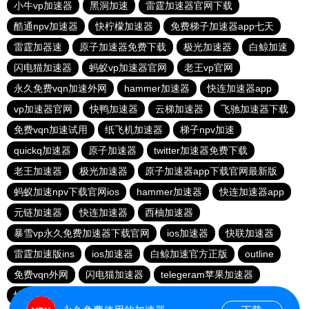
小牛vp加速器
黑洞加速
雷霆加速器官网下载
酷通npv加速器
快柠檬加速器
免费梯子加速器app七天
雷霆加器速
原子加速器免费下载
极光加速器
白鲸加速
闪电猫加速器
蚂蚁vp加速器官网
老王vp官网
永久免费vqn加速外网
hammer加速器
快连加速器app
vp加速器官网
快鸭加速器
云梯加速器
飞驰加速器下载
免费vqn加速试用
纸飞机加速器
梯子npv加速
quickq加速器
原子加速器
twitter加速器免费下载
老王加速器
极光加速器
原子加速器app下载官网最新版
蚂蚁加速npv下载官网ios
hammer加速器
快连加速器app
元链加速器
快连加速器
西柚加速器
暴雪vp永久免费加速器下载官网
ios加速器
快联加速器
雷霆加速版ins
ios加速器
白鲸加速官方正版
outline
免费vqn外网
闪电猫加速器
telegeram苹果加速器
快连lets加速器
蜜蜂加速器