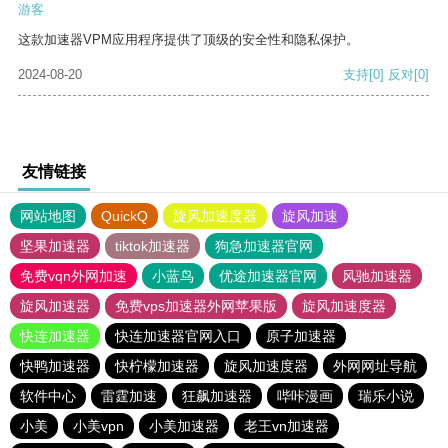
游客
这款加速器VPM应用程序提供了顶级的安全性和隐私保护。
2024-08-20
支持
[0]
反对
[0]
友情链接
网站地图
QuickQ
旋风加速度器
旋风加速
坚果加速器
tiktok加速器
狗急加速器官网
免费vqn外网加速
小蓝鸟
优途加速器官网
风驰加速器
旋风加速器
免费vps加速器外网苹果版
旋风加速度器
快连加速器
快连加速器官网入口
原子加速器
快鸭加速器
快柠檬加速器
旋风加速度器
外网网址导航
软件中心
雷霆加速
狂飙加速器
哔咔漫画
瑞乐小说
小美
小美vpn
小美加速器
老王vn加速器