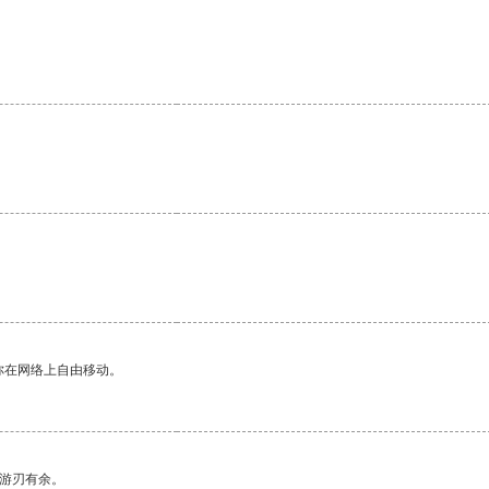
。
你在网络上自由移动。
中游刃有余。