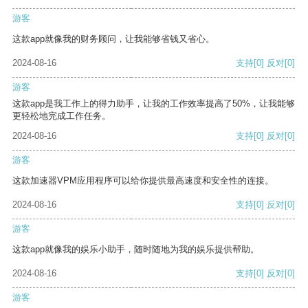
游客
这款app就像我的财务顾问，让我能够省钱又省心。
2024-08-16
支持
[0]
反对
[0]
游客
这款app是我工作上的得力助手，让我的工作效率提高了50%，让我能够
更轻松地完成工作任务。
2024-08-16
支持
[0]
反对
[0]
游客
这款加速器VPM应用程序可以给你提供最高速度和安全性的连接。
2024-08-16
支持
[0]
反对
[0]
游客
这款app就像我的娱乐小助手，随时随地为我的娱乐提供帮助。
2024-08-16
支持
[0]
反对
[0]
游客