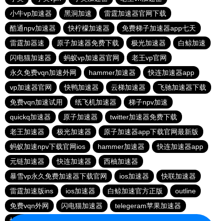
小牛vp加速器
黑洞加速
雷霆加速器官网下载
酷通npv加速器
快柠檬加速器
免费梯子加速器app七天
雷霆加器速
原子加速器免费下载
极光加速器
白鲸加速
闪电猫加速器
蚂蚁vp加速器官网
老王vp官网
永久免费vqn加速外网
hammer加速器
快连加速器app
vp加速器官网
快鸭加速器
云梯加速器
飞驰加速器下载
免费vqn加速试用
纸飞机加速器
梯子npv加速
quickq加速器
原子加速器
twitter加速器免费下载
老王加速器
极光加速器
原子加速器app下载官网最新版
蚂蚁加速npv下载官网ios
hammer加速器
快连加速器app
元链加速器
快连加速器
西柚加速器
暴雪vp永久免费加速器下载官网
ios加速器
快联加速器
雷霆加速版ins
ios加速器
白鲸加速官方正版
outline
免费vqn外网
闪电猫加速器
telegeram苹果加速器
快连lets加速器
蜜蜂加速器