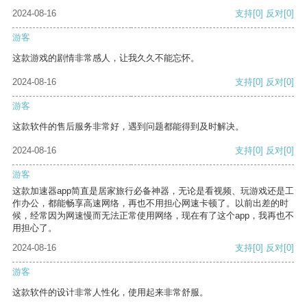
2024-08-16
支持
[0]
反对
[0]
游客
这款游戏的剧情非常感人，让我久久不能忘怀。
2024-08-16
支持
[0]
反对
[0]
游客
这款软件的售后服务非常好，遇到问题都能得到及时解决。
2024-08-16
支持
[0]
反对
[0]
游客
这款加速器app简直是居家旅行必备神器，无论是看视频、玩游戏还是工
作办公，都能畅享高速网络，再也不用担心网速卡顿了。以前出差的时
候，经常因为网速慢而无法正常使用网络，现在有了这个app，我再也不
用担心了。
2024-08-16
支持
[0]
反对
[0]
游客
这款软件的设计非常人性化，使用起来非常舒服。