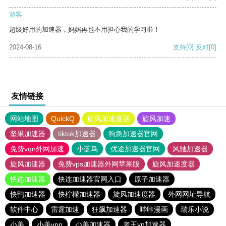
游客
超级好用的加速器，妈妈再也不用担心我的学习啦！
2024-08-16
支持
[0]
反对
[0]
友情链接
网站地图
QuickQ
旋风加速度器
旋风加速
坚果加速器
tiktok加速器
狗急加速器官网
免费vqn外网加速
小蓝鸟
优途加速器官网
风驰加速器
旋风加速器
免费vps加速器外网苹果版
旋风加速度器
快连加速器
快连加速器官网入口
原子加速器
快鸭加速器
快柠檬加速器
旋风加速度器
外网网址导航
软件中心
雷霆加速
狂飙加速器
哔咔漫画
瑞乐小说
小美
小美vpn
小美加速器
老王vn加速器