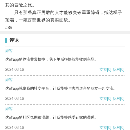
彩的冒险之旅。
只有那些真正勇敢的人才能够突破重重障碍，抵达梯子
顶端，一窥西部世界的真实面貌。
#3#
评论
游客
这款app的物流非常快捷，我下单后很快就能收到商品。
2024-08-16
支持
[0]
反对
[0]
游客
这款app就像我的社交平台，让我能够与志同道合的朋友一起交流。
2024-08-16
支持
[0]
反对
[0]
游客
这款app的社区氛围很温馨，让我能够感受到家的温暖。
2024-08-16
支持
[0]
反对
[0]