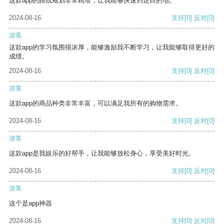
这款app的路线规划非常精准，让我能够快速到达目的地。
2024-08-16
支持
[0]
反对
[0]
游客
这款app的学习氛围很浓厚，能够激励我不断学习，让我能够取得更好的
成绩。
2024-08-16
支持
[0]
反对
[0]
游客
这款app的商品种类非常丰富，可以满足我所有的购物需求。
2024-08-16
支持
[0]
反对
[0]
游客
这款app是我娱乐的好帮手，让我能够放松身心，享受美好时光。
2024-08-16
支持
[0]
反对
[0]
游客
这个是app神器
2024-08-16
支持
[0]
反对
[0]