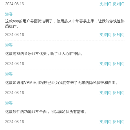
2024-08-16
支持
[0]
反对
[0]
游客
这款app的用户界面简洁明了，使用起来非常容易上手，让我能够快速熟
悉操作。
2024-08-16
支持
[0]
反对
[0]
游客
这款游戏的音乐非常优美，听了让人心旷神怡。
2024-08-16
支持
[0]
反对
[0]
游客
这款加速器VPM应用程序已经为我们带来了无限的隐私保护和自由。
2024-08-16
支持
[0]
反对
[0]
游客
这款软件的功能非常全面，可以满足我所有需求。
2024-08-16
支持
[0]
反对
[0]