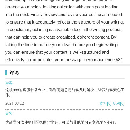
arrange your points in a logical order, with each point leading
into the next. Finally, review and revise your outline as needed
to ensure that it accurately reflects the structure of your writing.
In conclusion, outlining is a valuable tool in the writing process
that can help you to create organized, coherent content. By
taking the time to outline your ideas before you begin writing,
you can ensure that your content is well-structured and
effectively communicates your message to your audience.#3#
评论
游客
这款app的客服非常专业，遇到问题总是能够及时解决，让我能够安心工
作。
2024-08-12
支持
[0]
反对
[0]
游客
这款学习软件的社区氛围非常好，可以与其他学习者交流学习心得。