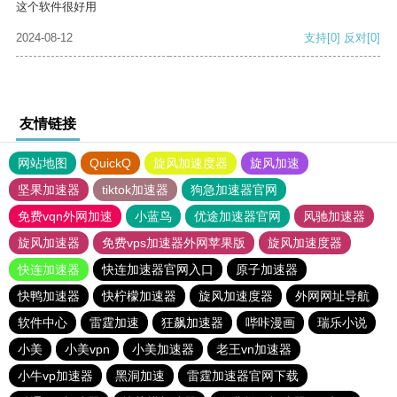
这个软件很好用
2024-08-12
支持
[0]
反对
[0]
友情链接
网站地图
QuickQ
旋风加速度器
旋风加速
坚果加速器
tiktok加速器
狗急加速器官网
免费vqn外网加速
小蓝鸟
优途加速器官网
风驰加速器
旋风加速器
免费vps加速器外网苹果版
旋风加速度器
快连加速器
快连加速器官网入口
原子加速器
快鸭加速器
快柠檬加速器
旋风加速度器
外网网址导航
软件中心
雷霆加速
狂飙加速器
哔咔漫画
瑞乐小说
小美
小美vpn
小美加速器
老王vn加速器
小牛vp加速器
黑洞加速
雷霆加速器官网下载