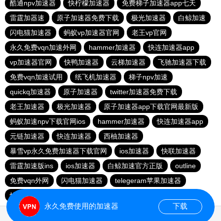
酷通npv加速器
快柠檬加速器
免费梯子加速器app七天
雷霆加器速
原子加速器免费下载
极光加速器
白鲸加速
闪电猫加速器
蚂蚁vp加速器官网
老王vp官网
永久免费vqn加速外网
hammer加速器
快连加速器app
vp加速器官网
快鸭加速器
云梯加速器
飞驰加速器下载
免费vqn加速试用
纸飞机加速器
梯子npv加速
quickq加速器
原子加速器
twitter加速器免费下载
老王加速器
极光加速器
原子加速器app下载官网最新版
蚂蚁加速npv下载官网ios
hammer加速器
快连加速器app
元链加速器
快连加速器
西柚加速器
暴雪vp永久免费加速器下载官网
ios加速器
快联加速器
雷霆加速版ins
ios加速器
白鲸加速官方正版
outline
免费vqn外网
闪电猫加速器
telegeram苹果加速器
快连lets加速器
蜜蜂加速器
永久免费使用的加速器
下载