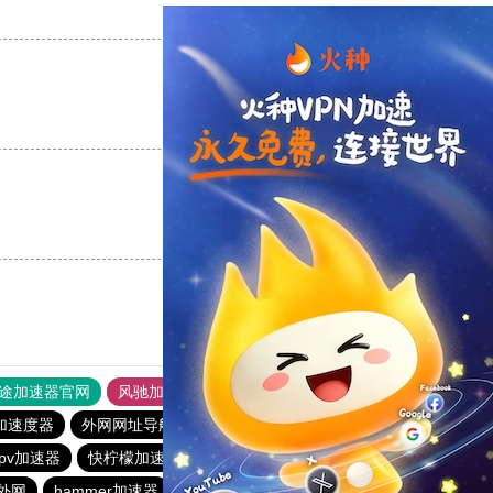
支持
[0]
反对
[0]
支持
[0]
反对
[0]
支持
[0]
反对
[0]
途加速器官网
风驰加速器
旋风加速器
加速度器
外网网址导航
软件中心
雷霆加速
狂飙加速器
pv加速器
快柠檬加速器
免费梯子加速器app七天
外网
hammer加速器
快连加速器app
vp加速器官网