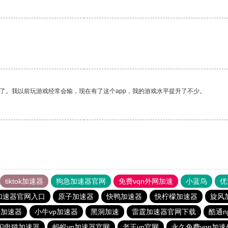
。
了。我以前玩游戏经常会输，现在有了这个app，我的游戏水平提升了不少。
tiktok加速器
狗急加速器官网
免费vqn外网加速
小蓝鸟
优
加速器官网入口
原子加速器
快鸭加速器
快柠檬加速器
旋风
n加速器
小牛vp加速器
黑洞加速
雷霆加速器官网下载
酷通n
闪电猫加速器
蚂蚁vp加速器官网
老王vp官网
永久免费vqn加速