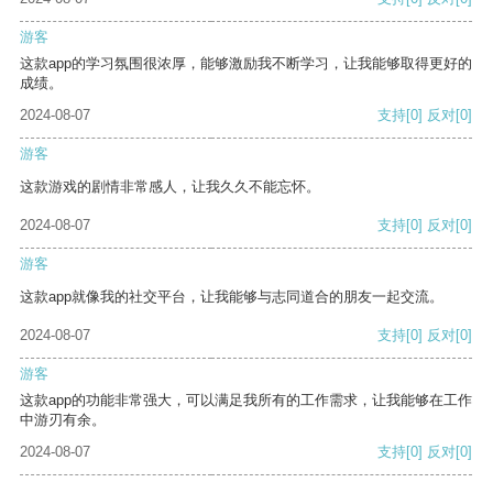
游客
这款app的学习氛围很浓厚，能够激励我不断学习，让我能够取得更好的
成绩。
2024-08-07
支持
[0]
反对
[0]
游客
这款游戏的剧情非常感人，让我久久不能忘怀。
2024-08-07
支持
[0]
反对
[0]
游客
这款app就像我的社交平台，让我能够与志同道合的朋友一起交流。
2024-08-07
支持
[0]
反对
[0]
游客
这款app的功能非常强大，可以满足我所有的工作需求，让我能够在工作
中游刃有余。
2024-08-07
支持
[0]
反对
[0]