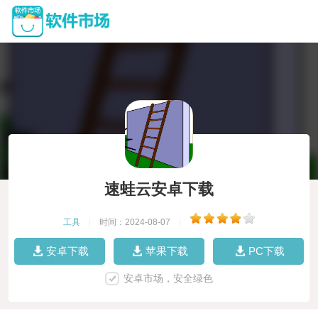
速蛙云安卓下载
工具
|
时间：2024-08-07
|
安卓下载
苹果下载
PC下载
安卓市场，安全绿色