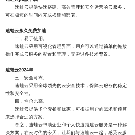
速蛙云提供快速搭建、高效管理和安全运营的云服务，
可在极短的时间内完成搭建和部署。
速蛙云永久免费加速
二，易于使用。
速蛙云采用可视化管理界面，用户可以通过简单的拖放
操作完成云服务的配置和管理，无需过多技术背景。
速蛙云2024年
三，安全可靠。
速蛙云采用全球领先的云安全技术，保障云服务的稳定
性和安全性。
四，性价比高。
速蛙云提供多个套餐和优惠，可根据用户的需求和预算
来选择合适的方案。
总之，速蛙云帮助企业和个人快速搭建云服务是一种解
决方案，在云时代的今天，让我们与速蛙云一起，感受云服