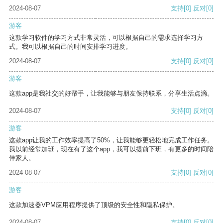
2024-08-07
支持
[0]
反对
[0]
游客
这款学习软件的学习方式非常灵活，可以根据自己的需求选择学习方
式。我可以根据自己的时间安排学习进度。
2024-08-07
支持
[0]
反对
[0]
游客
这款app是我社交的好帮手，让我能够与朋友保持联系，分享生活点滴。
2024-08-07
支持
[0]
反对
[0]
游客
这款app让我的工作效率提高了50%，让我能够更轻松地完成工作任务。
我以前经常加班，现在有了这个app，我可以提前下班，有更多的时间陪
伴家人。
2024-08-07
支持
[0]
反对
[0]
游客
这款加速器VPM应用程序提供了顶级的安全性和隐私保护。
2024-08-07
支持
[0]
反对
[0]