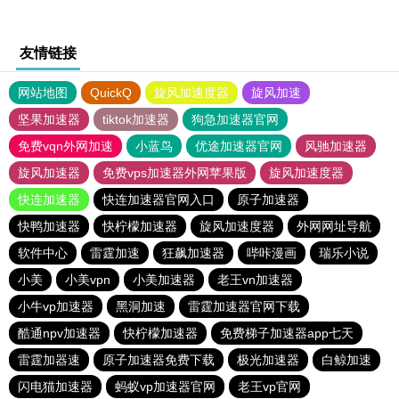
友情链接
网站地图
QuickQ
旋风加速度器
旋风加速
坚果加速器
tiktok加速器
狗急加速器官网
免费vqn外网加速
小蓝鸟
优途加速器官网
风驰加速器
旋风加速器
免费vps加速器外网苹果版
旋风加速度器
快连加速器
快连加速器官网入口
原子加速器
快鸭加速器
快柠檬加速器
旋风加速度器
外网网址导航
软件中心
雷霆加速
狂飙加速器
哔咔漫画
瑞乐小说
小美
小美vpn
小美加速器
老王vn加速器
小牛vp加速器
黑洞加速
雷霆加速器官网下载
酷通npv加速器
快柠檬加速器
免费梯子加速器app七天
雷霆加器速
原子加速器免费下载
极光加速器
白鲸加速
闪电猫加速器
蚂蚁vp加速器官网
老王vp官网