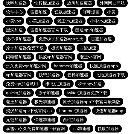
快鸭加速器
快柠檬加速器
旋风加速度器
外网网址导航
软件中心
雷霆加速
狂飙加速器
哔咔漫画
小美
小美vpn
小美加速器
老王vn加速器
小牛vp加速器
黑洞加速
雷霆加速器官网下载
酷通npv加速器
快柠檬加速器
免费梯子加速器app七天
雷霆加器速
原子加速器免费下载
极光加速器
白鲸加速
闪电猫加速器
蚂蚁vp加速器官网
老王vp官网
永久免费vqn加速外网
hammer加速器
快连加速器app
vp加速器官网
快鸭加速器
云梯加速器
飞驰加速器下载
免费vqn加速试用
纸飞机加速器
梯子npv加速
quickq加速器
原子加速器
twitter加速器免费下载
老王加速器
极光加速器
原子加速器app下载官网最新版
蚂蚁加速npv下载官网ios
hammer加速器
快连加速器app
元链加速器
快连加速器
西柚加速器
暴雪vp永久免费加速器下载官网
ios加速器
快联加速器