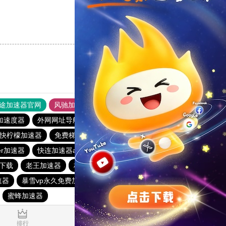
支持
[0]
反对
[0]
途加速器官网
风驰加速器
旋风加速器
加速度器
外网网址导航
软件中心
雷霆加速
狂飙加速器
快柠檬加速器
免费梯子加速器app七天
雷霆加器速
er加速器
快连加速器app
vp加速器官网
快鸭加速器
费下载
老王加速器
极光加速器
速器
暴雪vp永久免费加速器下载官网
ios加速器
快联加速器
蜜蜂加速器
0.029896s
排行
推荐