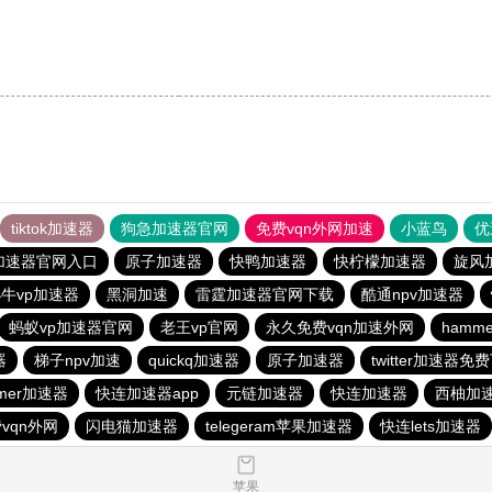
。
tiktok加速器
狗急加速器官网
免费vqn外网加速
小蓝鸟
优
加速器官网入口
原子加速器
快鸭加速器
快柠檬加速器
旋风
牛vp加速器
黑洞加速
雷霆加速器官网下载
酷通npv加速器
蚂蚁vp加速器官网
老王vp官网
永久免费vqn加速外网
hamm
器
梯子npv加速
quickq加速器
原子加速器
twitter加速器免
mer加速器
快连加速器app
元链加速器
快连加速器
西柚加
vqn外网
闪电猫加速器
telegeram苹果加速器
快连lets加速器
苹果