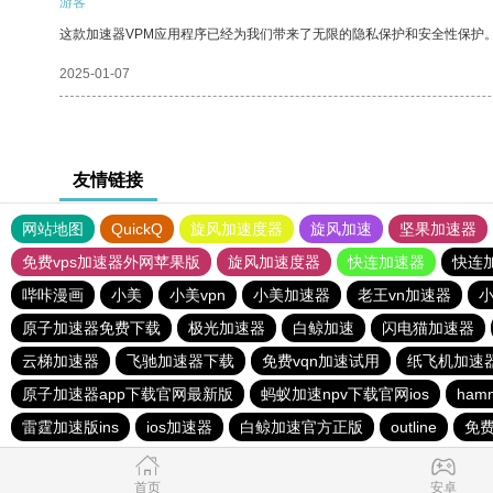
游客
这款加速器VPM应用程序已经为我们带来了无限的隐私保护和安全性保护
2025-01-07
友情链接
网站地图
QuickQ
旋风加速度器
旋风加速
坚果加速器
免费vps加速器外网苹果版
旋风加速度器
快连加速器
快连
哔咔漫画
小美
小美vpn
小美加速器
老王vn加速器
小
原子加速器免费下载
极光加速器
白鲸加速
闪电猫加速器
云梯加速器
飞驰加速器下载
免费vqn加速试用
纸飞机加速
原子加速器app下载官网最新版
蚂蚁加速npv下载官网ios
ham
雷霆加速版ins
ios加速器
白鲸加速官方正版
outline
免费
首页
安卓