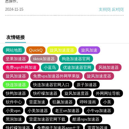
悉操作。
2024-11-15
支持
[0]
反对
[0]
友情链接
网站地图
QuickQ
旋风加速度器
旋风加速
坚果加速器
tiktok加速器
狗急加速器官网
免费vqn外网加速
小蓝鸟
优途加速器官网
风驰加速器
旋风加速器
免费vps加速器外网苹果版
旋风加速度器
快连加速器
快连加速器官网入口
原子加速器
快鸭加速器
快柠檬加速器
旋风加速度器
外网网址导航
软件中心
雷霆加速
狂飙加速器
哔咔漫画
小美
小美vpn
小美加速器
老王vn加速器
小牛vp加速器
黑洞加速
雷霆加速器官网下载
酷通npv加速器
快柠檬加速器
免费梯子加速器app七天
雷霆加器速