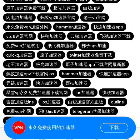
原子加速器免费下载
极光加速器
白鲸加速
闪电猫加速器
蚂蚁vp加速器官网
老王vp官网
永久免费vqn加速外网
hammer加速器
快连加速器app
vp加速器官网
快鸭加速器
云梯加速器
飞驰加速器下载
免费vqn加速试用
纸飞机加速器
梯子npv加速
quickq加速器
原子加速器
twitter加速器免费下载
老王加速器
极光加速器
原子加速器app下载官网最新版
蚂蚁加速npv下载官网ios
hammer加速器
快连加速器app
元链加速器
快连加速器
西柚加速器
暴雪vp永久免费加速器下载官网
ios加速器
快联加速器
雷霆加速版ins
ios加速器
白鲸加速官方正版
outline
免费vqn外网
闪电猫加速器
telegeram苹果加速器
快连lets加速器
蜜蜂加速器
永久免费使用的加速器
下载
0.046676s
首页
安卓
苹果
排行
推荐