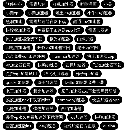
软件中心
雷霆加速
狂飙加速器
哔咔漫画
小美
小美vpn
小美加速器
老王vn加速器
小牛vp加速器
黑洞加速
雷霆加速器官网下载
酷通npv加速器
快柠檬加速器
免费梯子加速器app七天
雷霆加器速
原子加速器免费下载
极光加速器
白鲸加速
闪电猫加速器
蚂蚁vp加速器官网
老王vp官网
永久免费vqn加速外网
hammer加速器
快连加速器app
vp加速器官网
快鸭加速器
云梯加速器
飞驰加速器下载
免费vqn加速试用
纸飞机加速器
梯子npv加速
quickq加速器
原子加速器
twitter加速器免费下载
老王加速器
极光加速器
原子加速器app下载官网最新版
蚂蚁加速npv下载官网ios
hammer加速器
快连加速器app
元链加速器
快连加速器
西柚加速器
暴雪vp永久免费加速器下载官网
ios加速器
快联加速器
雷霆加速版ins
ios加速器
白鲸加速官方正版
outline