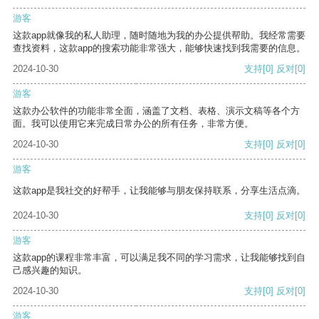
游客
这款app就像我的私人助理，随时随地为我的办公提供帮助。我经常需要
查找资料，这款app的搜索功能非常强大，能够快速找到我需要的信息。
2024-10-30
支持
[0]
反对
[0]
游客
这款办公软件的功能非常全面，涵盖了文档、表格、演示文稿等各个方
面。我可以使用它来完成日常办公的所有任务，非常方便。
2024-10-30
支持
[0]
反对
[0]
游客
这款app是我社交的好帮手，让我能够与朋友保持联系，分享生活点滴。
2024-10-30
支持
[0]
反对
[0]
游客
这款app的课程非常丰富，可以满足我不同的学习需求，让我能够找到自
己感兴趣的知识。
2024-10-30
支持
[0]
反对
[0]
游客