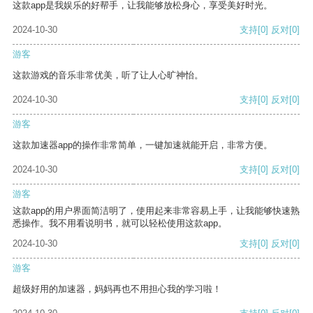
这款app是我娱乐的好帮手，让我能够放松身心，享受美好时光。
2024-10-30
支持
[0]
反对
[0]
游客
这款游戏的音乐非常优美，听了让人心旷神怡。
2024-10-30
支持
[0]
反对
[0]
游客
这款加速器app的操作非常简单，一键加速就能开启，非常方便。
2024-10-30
支持
[0]
反对
[0]
游客
这款app的用户界面简洁明了，使用起来非常容易上手，让我能够快速熟
悉操作。我不用看说明书，就可以轻松使用这款app。
2024-10-30
支持
[0]
反对
[0]
游客
超级好用的加速器，妈妈再也不用担心我的学习啦！