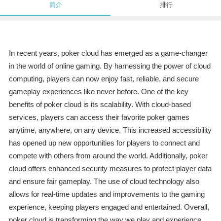
简介
排行
In recent years, poker cloud has emerged as a game-changer
in the world of online gaming. By harnessing the power of cloud
computing, players can now enjoy fast, reliable, and secure
gameplay experiences like never before. One of the key
benefits of poker cloud is its scalability. With cloud-based
services, players can access their favorite poker games
anytime, anywhere, on any device. This increased accessibility
has opened up new opportunities for players to connect and
compete with others from around the world. Additionally, poker
cloud offers enhanced security measures to protect player data
and ensure fair gameplay. The use of cloud technology also
allows for real-time updates and improvements to the gaming
experience, keeping players engaged and entertained. Overall,
poker cloud is transforming the way we play and experience