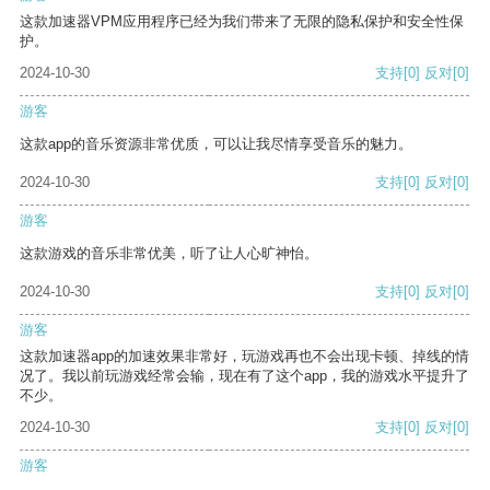
这款加速器VPM应用程序已经为我们带来了无限的隐私保护和安全性保
护。
2024-10-30
支持
[0]
反对
[0]
游客
这款app的音乐资源非常优质，可以让我尽情享受音乐的魅力。
2024-10-30
支持
[0]
反对
[0]
游客
这款游戏的音乐非常优美，听了让人心旷神怡。
2024-10-30
支持
[0]
反对
[0]
游客
这款加速器app的加速效果非常好，玩游戏再也不会出现卡顿、掉线的情
况了。我以前玩游戏经常会输，现在有了这个app，我的游戏水平提升了
不少。
2024-10-30
支持
[0]
反对
[0]
游客